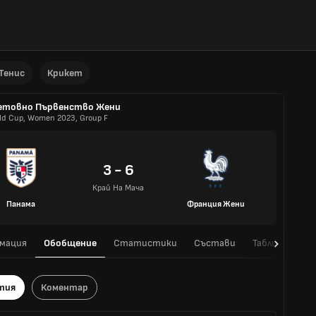
Тенис
Крикет
етовно Първенство Жени
ld Cup, Women 2023, Group F
3 - 6
Край На Мача
Панама
Франция Жени
мация
Обобщение
Статистики
Състави
Таблица
H
тия
Коментар