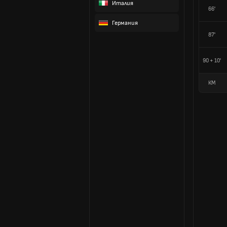
Италия
66'
Германия
87'
90 + 10'
КМ