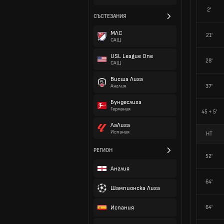
2'
СЪСТЕЗАНИЯ
МЛС
21'
САЩ
USL League One
28'
САЩ
Висша Лига
37'
Англия
Бундеслига
Германия
45 + 5'
ЛаЛига
Испания
HT
РЕГИОН
52'
Англия
64'
Шампионска Лига
Испания
64'