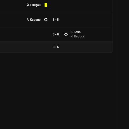
Й. Пинзон
Л. Кадено
3 - 5
В. Бечо
3 - 6
И. Перисе
3
-
6