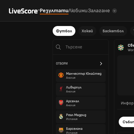
Резултати
Любими
Залагане
Футбол
Хокей
Баскетбол
Св
Wor
ОТБОРИ
Манчестър Юнайтед
Англия
Ливърпул
Англия
Арсенал
Инфор
Англия
Реал Мадрид
Испания
Съби
Барселона
Испания