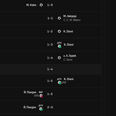
М. Кокс
1 - 0
М. Лакрар
1 - 1
C. C. M. Mateo
1 - 2
K. Diani
ДУЗ
1 - 3
K. Diani
л. Л. Гарек
1 - 4
С. Бача
1
-
4
K. Diani
ДУЗ
1 - 5
VAR
Й. Пинзон
ВАР
1 - 5
VAR
ДУЗ
Й. Пинзон
2 - 5