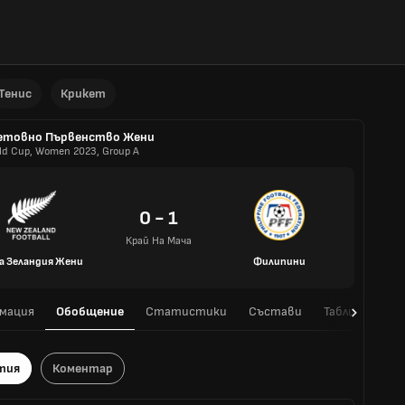
Тенис
Крикет
етовно Първенство Жени
ld Cup, Women 2023, Group A
0 - 1
Край На Мача
а Зеландия Жени
Филипини
мация
Обобщение
Статистики
Състави
Таблица
H
тия
Коментар