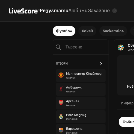
Резултати
Любими
Залагане
Футбол
Хокей
Баскетбол
Св
Wor
ОТБОРИ
Манчестър Юнайтед
Англия
Нов
Ливърпул
Англия
Арсенал
Инфор
Англия
Реал Мадрид
Испания
Съби
Барселона
Испания