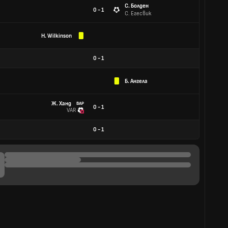
С. Болден
0 - 1
С. Егесвик
H. Wilkinson
0
-
1
Б. Ангела
Ж. Ханд
ВАР
0 - 1
VAR
0
-
1