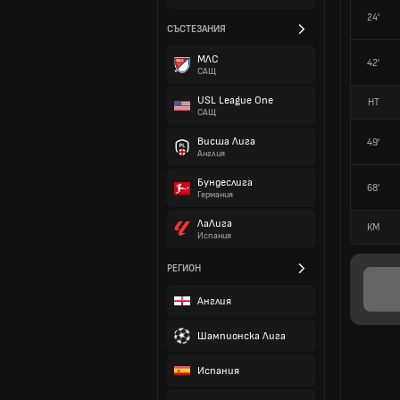
24'
СЪСТЕЗАНИЯ
МЛС
42'
САЩ
USL League One
HT
САЩ
Висша Лига
49'
Англия
Бундеслига
68'
Германия
ЛаЛига
КМ
Испания
РЕГИОН
Англия
Шампионска Лига
Испания