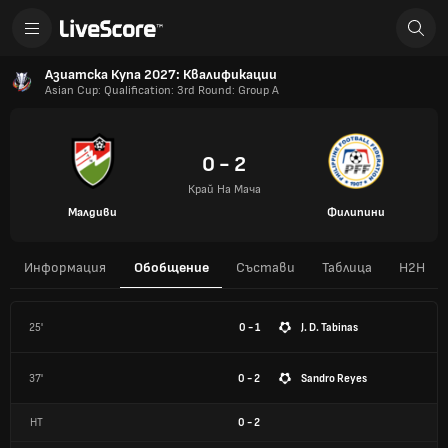
Азиатска Купа 2027: Квалификации
Asian Cup: Qualification: 3rd Round: Group A
0 - 2
Край На Мача
Малдиви
Филипини
Информация
Обобщение
Състави
Таблица
H2H
25'
0 - 1
J. D. Tabinas
37'
0 - 2
Sandro Reyes
HT
0
-
2