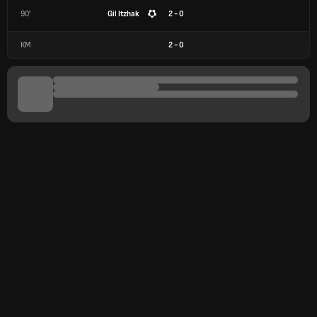
90'
Gil Itzhak
2 - 0
КМ
2
-
0