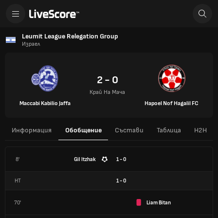
Leumit League Relegation Group
Израел
2 - 0
Край На Мача
Maccabi Kabilio Jaffa
Hapoel Nof Hagalil FC
Информация
Обобщение
Състави
Таблица
H2H
8'
Gil Itzhak
1 - 0
HT
1
-
0
70'
Liam Bitan