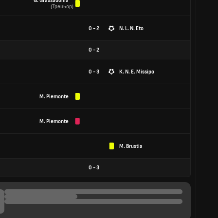
G. Grassadonia
(
Треньор
)
0 - 2
N. L. N. Eto
0
-
2
0 - 3
K. N. E. Missipo
M. Piemonte
M. Piemonte
M. Brustia
0
-
3