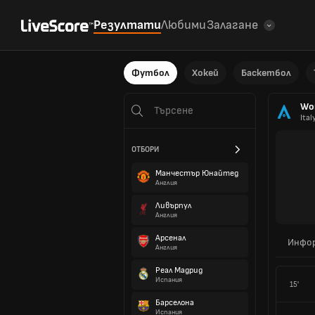
Резултати
Любими
Залагане
Футбол
Хокей
Баскетбол
Wom
Ital
ОТБОРИ
Манчестър Юнайтед
Англия
Ливърпул
Англия
Арсенал
Инфо
Англия
Реал Мадрид
Испания
15'
Барселона
Испания