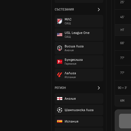
25'
СЪСТЕЗАНИЯ
45'
МЛС
САЩ
HT
USL League One
САЩ
66'
Висша Лига
Англия
77'
Бундеслига
Германия
77'
ЛаЛига
Испания
РЕГИОН
90 + 3'
Англия
КМ
Шампионска Лига
Испания