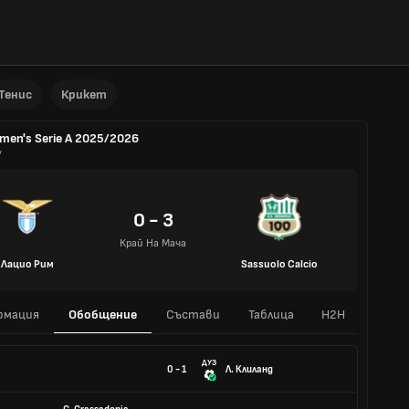
Тенис
Крикет
en's Serie A 2025/2026
y
0 - 3
Край На Мача
Лацио Рим
Sassuolo Calcio
рмация
Обобщение
Състави
Таблица
H2H
ДУЗ
0 - 1
Л. Клиланд