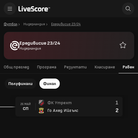
Футбол
Нидерландия
Ередивисие 23/24
Ередивисие 23/24
Нидерландия
Любими
Общ преглед
Програма
Резултати
Класиране
Равен
Полуфинали
Финал
1
ФК Утрехт
26 МАЙ
СП
2
Го Ахед Ийгълс