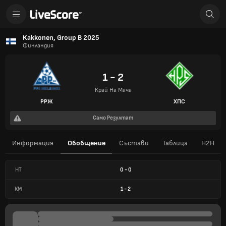
Kakkonen, Group B 2025
Финландия
1 - 2
Край На Мача
РРЖ
ХПС
Само Резултат
Информация
Обобщение
Състави
Таблица
H2H
HT
0
-
0
КМ
1
-
2