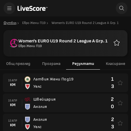
Футбол
Евро Жени П19
Women's EURO U19 Round 2 League A Grp. 1
Women's EURO U19 Round 2 League A Grp. 1
Евро Жени П19
Любими
Общ преглед
Програма
Резултати
Класиране
1
Латвия Жени Под19
15 АПР
КМ
3
Уелс
2
Швейцария
15 АПР
КМ
0
Англия
2
Англия
12 АПР
КМ
3
Уелс