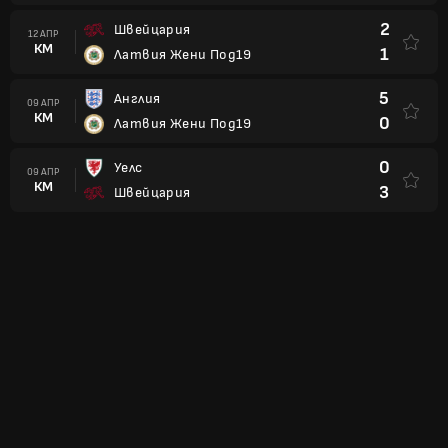
2
Швейцария
12 АПР
КМ
1
Латвия Жени Под19
5
Англия
09 АПР
КМ
0
Латвия Жени Под19
0
Уелс
09 АПР
КМ
3
Швейцария