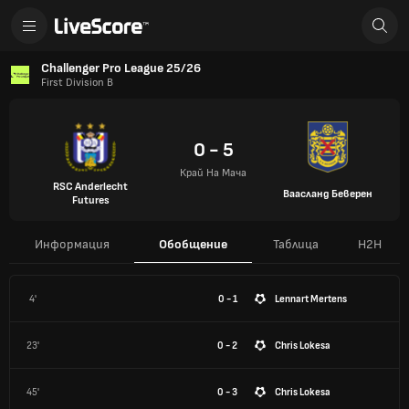
Challenger Pro League 25/26
First Division B
0 - 5
Край На Мача
RSC Anderlecht
Ваасланд Беверен
Futures
Информация
Обобщение
Таблица
H2H
4'
0 - 1
Lennart Mertens
23'
0 - 2
Chris Lokesa
45'
0 - 3
Chris Lokesa