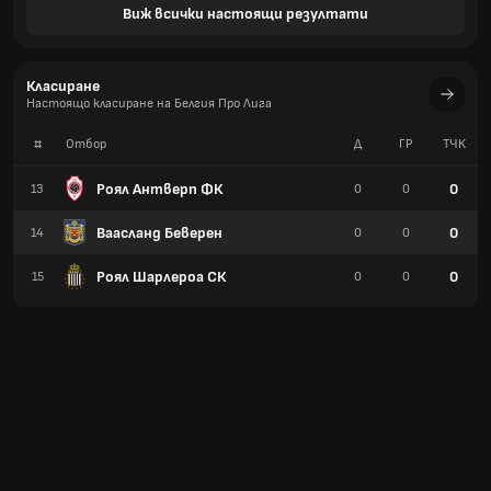
Виж всички настоящи резултати
Класиране
Настоящо класиране на Белгия Про Лига
#
Отбор
Д
ГР
TЧК
Роял Антверп ФК
0
13
0
0
Ваасланд Беверен
0
14
0
0
Роял Шарлероа СК
0
15
0
0