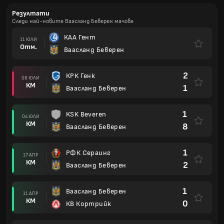
Резултати
Следи най-новите Ваасланд Беверен мачове
КАА Гент
11 ЮЛИ
Отм.
Ваасланд Беверен
2
КРК Генк
08 ЮЛИ
КМ
1
Ваасланд Беверен
1
KSK Beveren
04 ЮЛИ
КМ
8
Ваасланд Беверен
1
РФК Сераинг
17 АПР
КМ
2
Ваасланд Беверен
1
Ваасланд Беверен
11 АПР
КМ
0
КВ Кортрийк