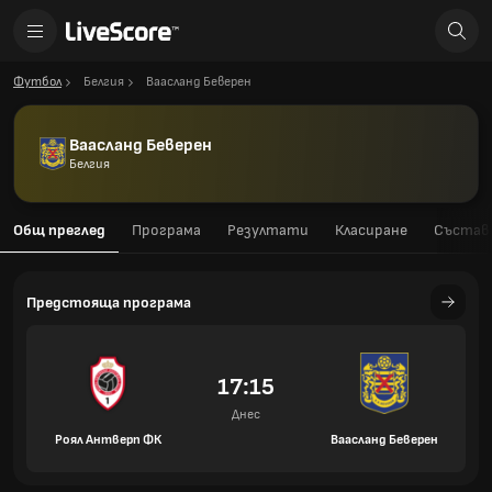
Футбол
Белгия
Ваасланд Беверен
Ваасланд Беверен
Белгия
Общ преглед
Програма
Резултати
Класиране
Състав
Предстояща програма
17:15
Днес
Роял Антверп ФК
Ваасланд Беверен