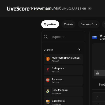
Резултати
Любими
Залагане
Футбол
Хокей
Баскетбол
Аз
AFC
ОТБОРИ
Манчестър Юнайтед
Англия
Ливърпул
Англия
Арсенал
Англия
Инф
Реал Мадрид
Испания
HT
Барселона
Испания