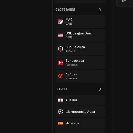
КМ
СЪСТЕЗАНИЯ
МЛС
САЩ
USL League One
САЩ
Висша Лига
Англия
Бундеслига
Германия
ЛаЛига
Испания
РЕГИОН
Англия
Шампионска Лига
Испания