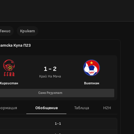
Тенис
Крикет
иатска Купа П23
1 - 2
Край На Мача
Киргистан
Виетнам
Само Резултат
ормация
Обобщение
Таблица
H2H
1
-
1