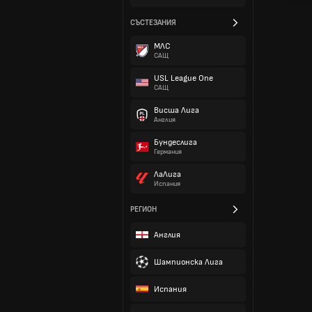
СЪСТЕЗАНИЯ
МЛС
САЩ
USL League One
САЩ
Висша Лига
Англия
Бундеслига
Германия
ЛаЛига
Испания
РЕГИОН
Англия
Шампионска Лига
Испания