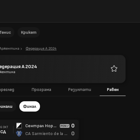
Тенис
Крикет
Аржентина
Федерация А 2024
едерация А 2024
жентина
Любими
преглед
Програма
Резултати
Равен
финали
Финал
0
Сентрал Норте Салса
6 ОКТ
СД
0
CA Sarmiento de la Banda