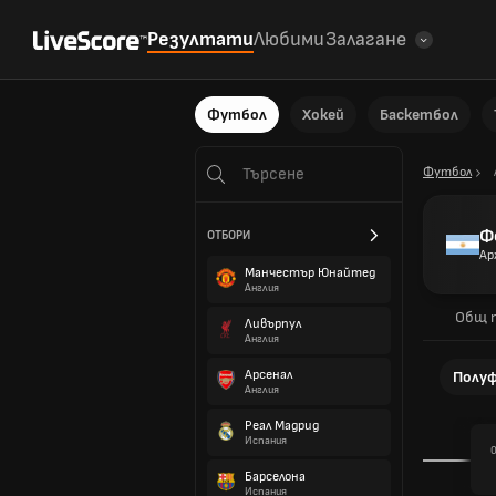
Резултати
Любими
Залагане
Футбол
Хокей
Баскетбол
Футбол
Ф
ОТБОРИ
Ар
Манчестър Юнайтед
Англия
Общ 
Ливърпул
Англия
Арсенал
Полу
Англия
Реал Мадрид
Испания
0
Барселона
Испания