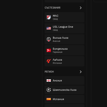
СЪСТЕЗАНИЯ
МЛС
САЩ
USL League One
САЩ
Висша Лига
Англия
Бундеслига
Германия
ЛаЛига
Испания
РЕГИОН
Англия
Шампионска Лига
Испания