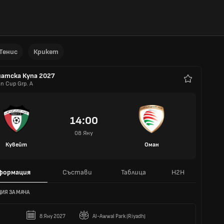
Тенис
Крикет
иатска Купа 2027
an Cup Grp. A
Любими
14:00
08 Яну
Кувейт
Оман
формация
Състави
Таблица
H2H
ИЯ ЗА МАЧА
8 Яну 2027
Al-Awwal Park (Riyadh)