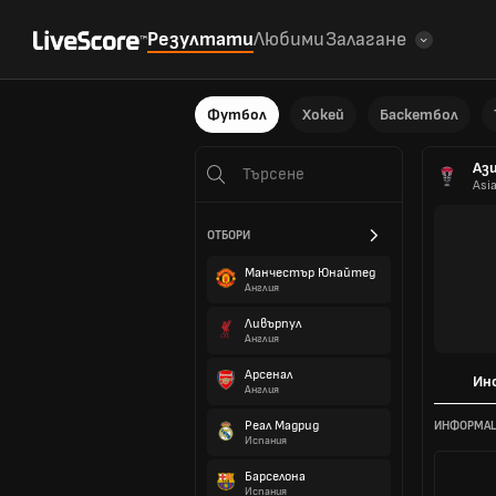
Кувейт vs Оман Резултати | LiveScore
Резултати
Любими
Залагане
Футбол
Хокей
Баскетбол
Аз
Asi
ОТБОРИ
Манчестър Юнайтед
Англия
Ливърпул
Англия
Арсенал
Ин
Англия
Реал Мадрид
ИНФОРМАЦ
Испания
Барселона
Испания