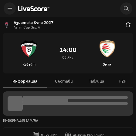
Азиатска Купа 2027
Asian Cup Grp. A
Люб
14:00
08 Яну
Кувейт
Оман
Информация
Състави
Таблица
H2H
ИНФОРМАЦИЯ ЗА МАЧА
8 Яну 2027
Al-Awwal Park (Riyadh)