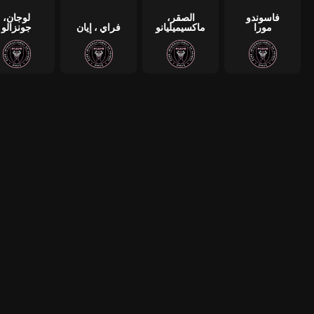
فاسوندو
الصقر،
لوجان،
مورا
ماكسيميليانو
فراي ، إيان
جونزالو