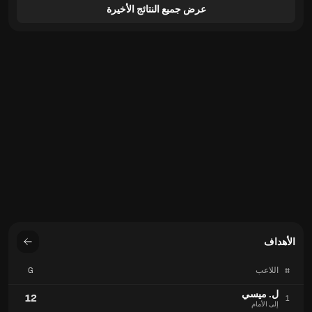
عرض جميع النتائج الأخيرة
الأهداف
#
اللاعب
G
ل. ميسي
12
1
إلى الأمام
ل. سواريز
10
2
إلى الأمام
ب. جيرمان
7
3
إلى الأمام
الأهداف
#
الفريق
G
نادي سينسيناتي
45
1
الولايات المتحدة
إنتر ميامي
45
1
الولايات المتحدة