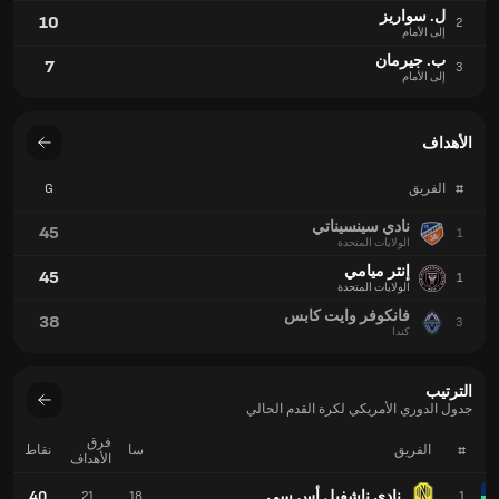
فانكوفر وايت كابس
38
3
كندا
الترتيب
جدول الدوري الأمريكي لكرة القدم الحالي
فرق
#
الفريق
سا
نقاط
الأهداف
نادي ناشفيل أس سي
40
21
18
1
إنتر ميامي
38
13
18
2
فانكوفر وايت كابس
34
21
17
3