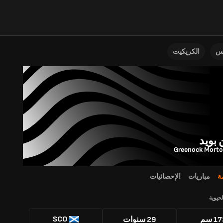
نس
الكريكيت
بويد
Greenock Morto
ة
مباريات
الإحصائيات
لحيوية
SCO
1 سم
29 سنوات