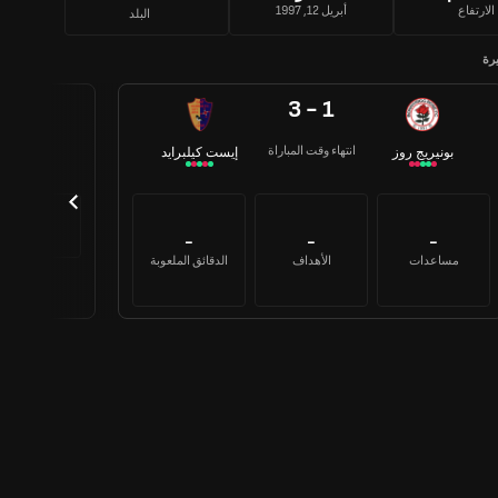
الارتفاع
أبريل 12, 1997
البلد
يرة
3 - 1
انتهاء وقت المباراة
بونيريج روز
إيست كيلبرايد
دامبرتو
-
مساعدات
-
-
-
مساعدات
الأهداف
الدقائق الملعوبة