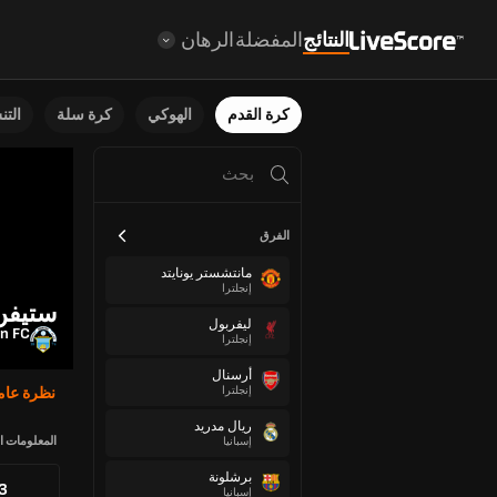
النتائج
المفضلة
الرهان
كرة القدم
الهوكي
كرة سلة
الت
الفرق
مانتشستر يونايتد
إنجلترا
ستيفن 
ليفربول
n FC
إنجلترا
أرسنال
إنجلترا
نظرة عام
ريال مدريد
المعلومات ا
إسبانيا
برشلونة
73
إسبانيا