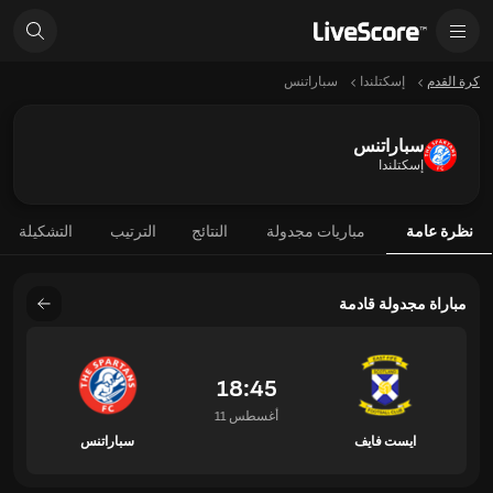
كرة القدم
إسكتلندا
سباراتنس
سباراتنس
إسكتلندا
نظرة عامة
مباريات مجدولة
النتائج
الترتيب
التشكيلة
مباراة مجدولة قادمة
18:45
11 أغسطس
ايست فايف
سباراتنس