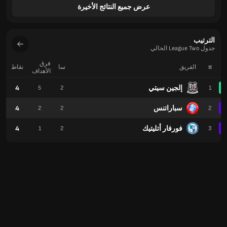
عرض جميع النتائج الأخيرة
الترتيب
جدول League Two الحالي
فرق
#
الفريق
سا
نقاط
الأهداف
إلجين سيتي
4
5
2
1
سباراتنس
4
2
2
2
فورفار أتليتيك
4
1
2
3