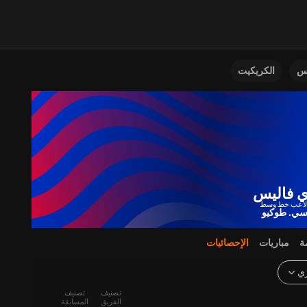
نس
الكريكيت
ي فاليس
سي. طوكيو
ة
مباريات
الإحصائيات
ري
تصنيف
تصنيف
الفريق
المسابقة