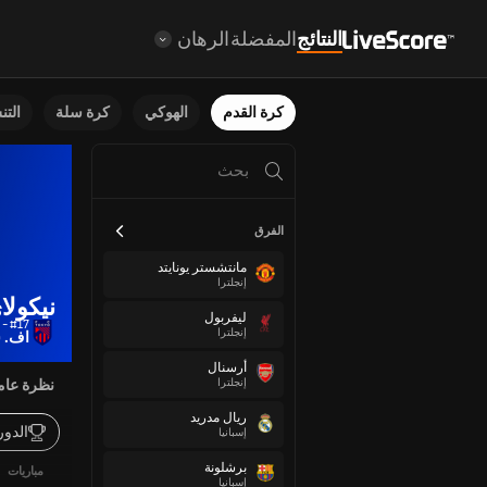
النتائج
المفضلة
الرهان
كرة القدم
الهوكي
كرة سلة
الت
الفرق
مانتشستر يونايتد
إنجلترا
نيكولا
ليفربول
#17 - لاعب خط وسط
إنجلترا
اف. 
أرسنال
إنجلترا
نظرة عام
ريال مدريد
الدو
إسبانيا
برشلونة
مباريات
إسبانيا