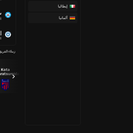
إيطاليا
س
ألمانيا
ال
إ
ال
زملاء الفريق
Kota
Kojiro
Yuki
ratsumida
Yuta Arai
Yasuda
Kajiura