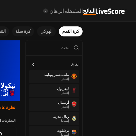
النتائج
المفضلة
الرهان
كرة القدم
الهوكي
كرة سلة
الت
الفرق
مانتشستر يونايتد
إنجلترا
نيكولا
ليفربول
#17 - لاعب خط وسط
إنجلترا
اف. 
أرسنال
إنجلترا
نظرة عام
ريال مدريد
المعلومات ا
إسبانيا
برشلونة
89
إسبانيا