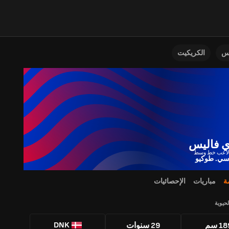
نس
الكريكيت
ي فاليس
سي. طوكيو
ة
مباريات
الإحصائيات
لحيوية
DNK
1 سم
29 سنوات