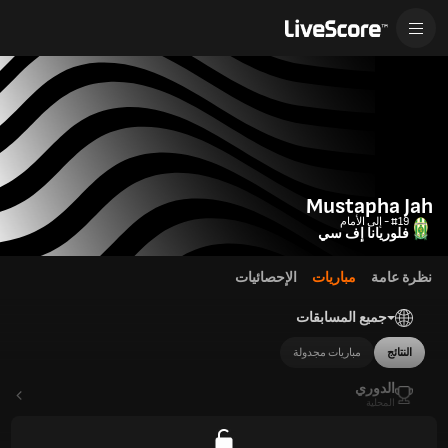
Mustapha Jah
#19 - إلى الأمام
فلوريانا إف سي
نظرة عامة
مباريات
الإحصائيات
جميع المسابقات
النتائج
مباريات مجدولة
الدوري
المحلية