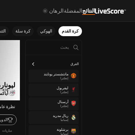
النتائج
المفضلة
الرهان
كرة القدم
الهوكي
كرة سلة
الت
الفرق
مانتشستر يونايتد
إنجلترا
ليونار
ليفربول
#38 - إلى الأمام
إنجلترا
أياك
أرسنال
إنجلترا
نظرة عام
ريال مدريد
الدو
إسبانيا
برشلونة
مباريات
إسبانيا