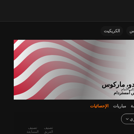
نس
الكريكيت
دو، ماركوس
س أمستردام
ة
مباريات
الإحصائيات
ري
تصنيف
تصنيف
الفريق
المسابقة