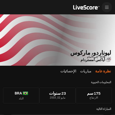
ليوناردو، ماركوس
#38 - إلى الأمام
أياكس أمستردام
نظرة عامة
مباريات
الإحصائيات
المعلومات الحيوية
BRA
175 سم
23 سنوات
الارتفاع
مايو 02, 2003
البلد
المباراة التالية