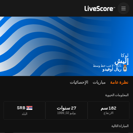
لوكا
إليش
#21 - لاعب خط وسط
ريال اوفيدو
نظرة عامة
مباريات
الإحصائيات
المعلومات الحيوية
SRB
182 سم
27 سنوات
الارتفاع
يوليو 02, 1999
البلد
المباراة التالية