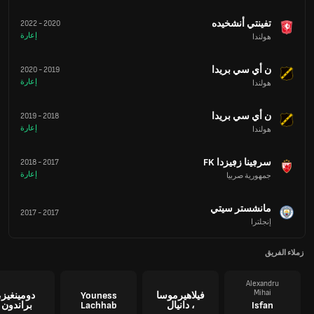
تفينتي أنشخيده
2022
-
2020
إعارة
هولندا
ن أي سي بريدا
2020
-
2019
إعارة
هولندا
ن أي سي بريدا
2019
-
2018
إعارة
هولندا
سرڢينا زڢيزدا FK
2018
-
2017
إعارة
جمهورية صربيا
مانشستر سيتي
2017
-
2017
إنجلترا
زملاء الفريق
Alexandru
Mihai
فيلاهيرموسا
Youness
دومينغيز،
Isfan
، دانيال
Lachhab
براندون