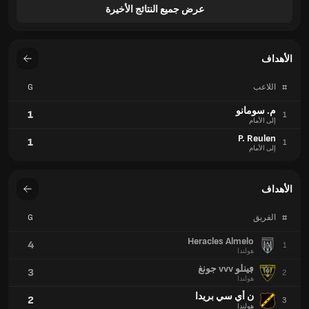
عرض جميع النتائج الأخيرة
الأهداف
#
اللاعب
G
م. سومانو
1
1
إلى الأمام
P. Reulen
1
1
إلى الأمام
الأهداف
#
الفريق
G
Heracles Almelo
4
1
هولندا
ڢينلو vvv جونغ
3
2
هولندا
ن أي سي بريدا
2
3
هولندا