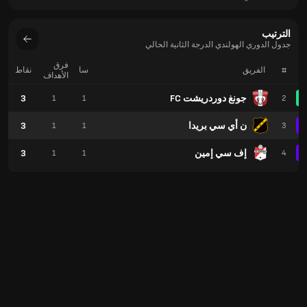
الترتيب
جدول الدوري الهولندي الدرجة الثانية الحالي
فرق
#
الفريق
سا
نقاط
الأهداف
جونغ دوردريشت FC
3
1
1
2
ن أي سي بريدا
3
1
1
3
إف سي إمين
3
1
1
4