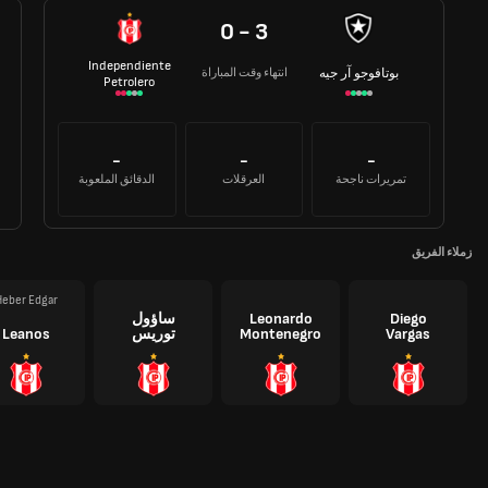
0 - 3
Independiente
انتهاء وقت المباراة
بوتافوجو آر جيه
Petrolero
-
-
-
تمريرات ناجحة
العرقلات
الدقائق الملعوبة
زملاء الفريق
eber Edgar
Diego
Leonardo
ساؤول
Vargas
Montenegro
توريس
Leanos