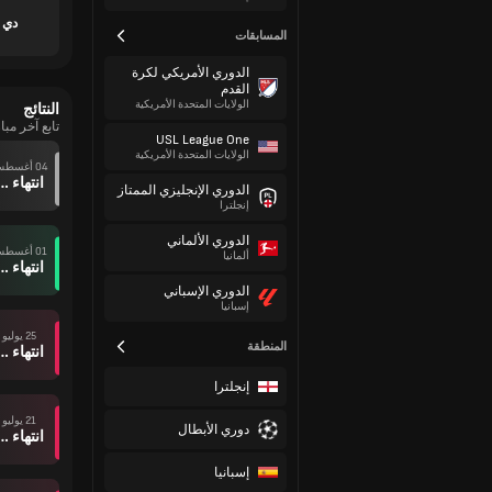
دي 
المسابقات
الدوري الأمريكي لكرة
القدم
الولايات المتحدة الأمريكية
النتائج
تابع آخر مباريات  Petrolero
USL League One
الولايات المتحدة الأمريكية
04 أغسطس
انتهاء وقت ال
الدوري الإنجليزي الممتاز
إنجلترا
الدوري الألماني
01 أغسطس
ألمانيا
انتهاء وقت ال
الدوري الإسباني
إسبانيا
25 يوليو
المنطقة
انتهاء وقت ال
إنجلترا
21 يوليو
دوري الأبطال
انتهاء وقت ال
إسبانيا