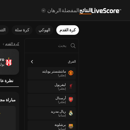
النتائج
المفضلة
الرهان
كرة القدم
الهوكي
كرة سلة
الت
كرة القدم
ero
الفرق
بولي
مانتشستر يونايتد
إنجلترا
نظرة عا
ليفربول
إنجلترا
أرسنال
مباراة مج
إنجلترا
ريال مدريد
إسبانيا
برشلونة
إسبانيا