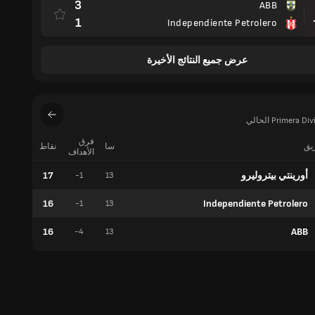
3
ABB
مباراة
1
Independiente Petrolero
عرض جميع النتائج الأخيرة
فرق
ريق
سا
نقاط
فوز
الأهداف
أورينتي بيتروليرو
17
5
-1
13
16
Independiente Petrolero
4
-1
13
16
ABB
5
-4
13