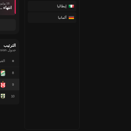
16 يوليو
إيطاليا
انتهاء وقت ال
ألمانيا
الترتيب
جدول Primera Division الحالي
#
الف
8
9
10