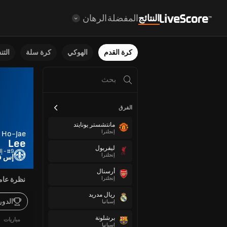
النتائج
المفضلة
الرهان
كرة القدم
الهوكي
كرة سلة
الت
الفرق
مانتشستر يونايتد
إنجلترا
Ho-Jae
Lee
ليفربول
#9 - إلى الأمام
إنجلترا
إس في
أرسنال
إنجلترا
نظرة عام
ريال مدريد
الدو
إسبانيا
برشلونة
مباريات
إسبانيا