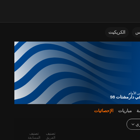
نس
الكريكيت
 دارمشتات 98
ة
مباريات
الإحصائيات
ري
تصنيف
تصنيف
الفريق
المسابقة