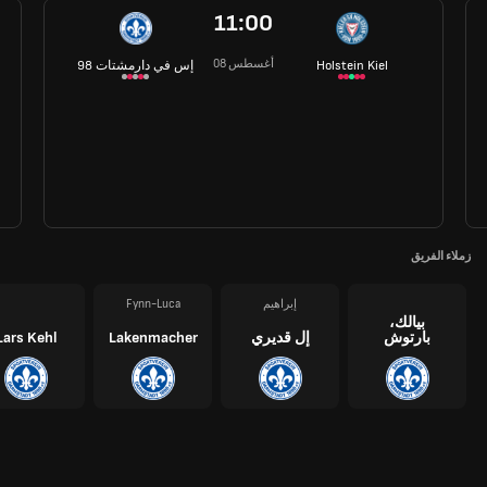
11:00
08 أغسطس
Holstein Kiel
إس في دارمشتات 98
زملاء الفريق
إبراهيم
Fynn-Luca
بيالك،
بارتوش
إل قديري
Lakenmacher
Lars Kehl