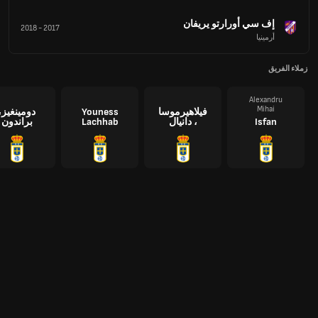
إف سي أورارتو يريفان
2018
-
2017
أرمينيا
زملاء الفريق
Alexandru
Mihai
فيلاهيرموسا
Youness
دومينغيز،
Isfan
، دانيال
Lachhab
براندون