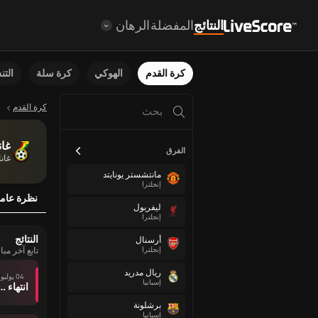
النتائج
المفضلة
الرهان
كرة القدم
الهوكي
كرة سلة
الت
كرة القدم
غان
الفرق
غانا
مانتشستر يونايتد
إنجلترا
نظرة عام
ليفربول
إنجلترا
النتائج
أرسنال
إنجلترا
تابع آخر مبا
ريال مدريد
04 يوليو
إسبانيا
انتهاء وقت ال
برشلونة
إسبانيا