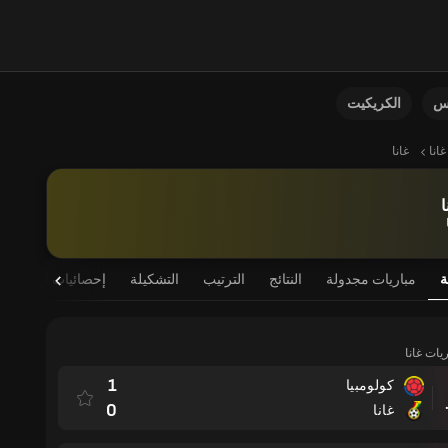
نس
الكريكيت
غانا
غانا
ا
ة
مباريات مجدولة
النتائج
الترتيب
التشكيلة
إحصائيات اللاعب
ريات غانا
1
كولومبيا
مباراة
0
غانا