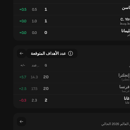
الأهداف
المتوقعة
كاسن
1
+0.5
0.5
C. Yi
1
+0.0
1.0
ط وسط
يمانا
0
+0.0
0.0
ام
عدد الأهداف المتوقعة
G
عدد
+/-
الأهداف
المتوقعة
إنجلترا
20
+5.7
14.3
إنجلترا
فرنسا
20
+2.5
17.5
فرنسا
غانا
2
-0.3
2.3
غانا
202 الحالي