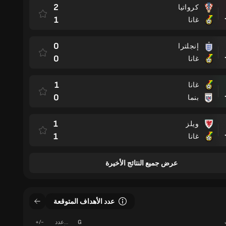
2
كرواتيا
مباراة
1
غانا
0
إنجلترا
مباراة
0
غانا
1
غانا
مباراة
0
بنما
1
ويلز
مباراة
1
غانا
عرض جميع النتائج الأخيرة
عدد الأهداف المتوقعة
G
عدد
+/-