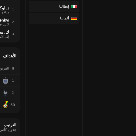
إيطاليا
د. لو
1
مدافع
ألمانيا
renkyi
2
لاعب خ
ك. سل
3
إلى الأم
الأهداف
#
الفريق
1
2
39
الترتيب
جدول كأس العالم 6