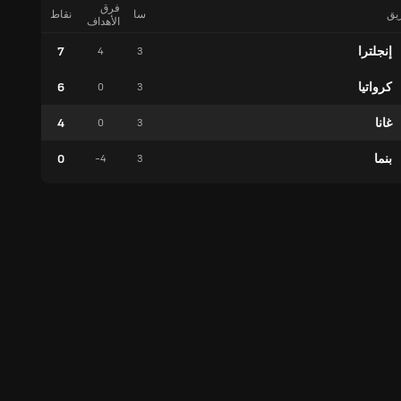
فرق
ريق
سا
نقاط
فوز
الأهداف
إنجلترا
7
2
4
3
كرواتيا
6
2
0
3
غانا
4
1
0
3
بنما
0
0
-4
3