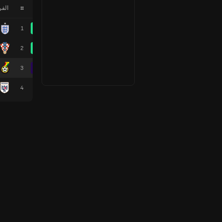
#
الف
1
2
3
4