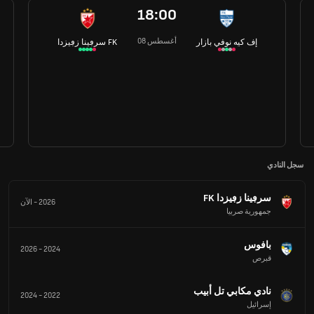
18:00
08 أغسطس
إف كيه نوفي بازار
سرڢينا زڢيزدا FK
سجل النادي
سرڢينا زڢيزدا FK
2026
-
الآن
جمهورية صربيا
بافوس
2026
-
2024
قبرص
نادي مكابي تل أبيب
2024
-
2022
إسرائيل