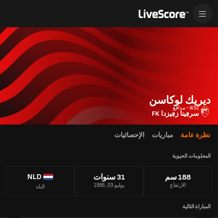
ديريك لوكاسن
#32 - مدافع
سرڢينا زڢيزدا FK
نظرة عامة
مباريات
الإحصائيات
المعلومات الحيوية
NLD
188 سم
31 سنوات
الارتفاع
يوليو 03, 1995
البلد
المباراة التالية