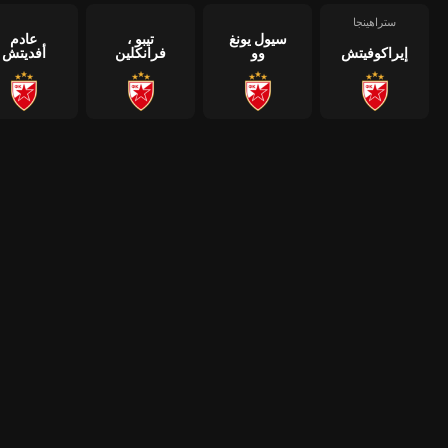
ستراهينجا
سيول يونغ
تيبو ،
عادم
إيراكوفيتش
وو
فرانكلين
أفديتش