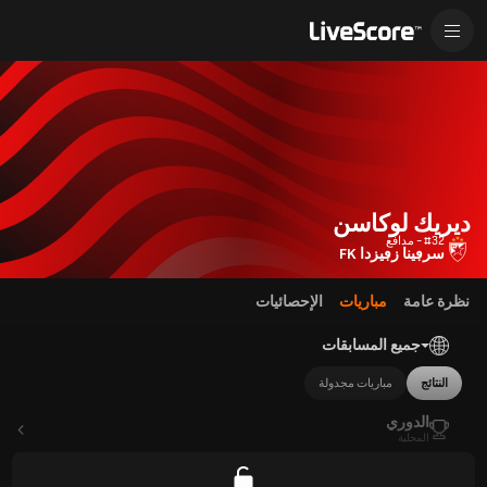
ديريك لوكاسن
#32 - مدافع
سرڢينا زڢيزدا FK
نظرة عامة
مباريات
الإحصائيات
جميع المسابقات
النتائج
مباريات مجدولة
الدوري
المحلية