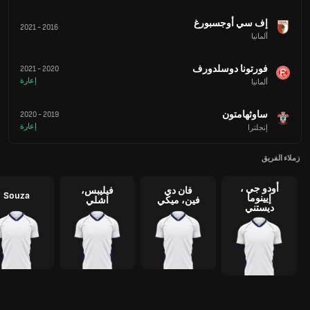
إف سي أوجسبورغ
2021
-
2016
ألمانيا
فورتونا دوسلدورف
2021
-
2020
إعارة
ألمانيا
ساوثهامتون
2020
-
2019
إعارة
إنجلترا
زملاء الفريق
أودو جي ،
فان دي
فيليبس،
Souza
إيينوما
فين، ميكي
اشلي
ديستني