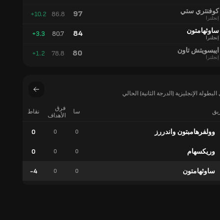
الأهداف
المتوقعة
كوفنتري ستي
97
+10.2
86.8
إنجلترا
ساوثهامتون
84
+3.3
80.7
إنجلترا
ايبسويتش تاون
80
+1.2
78.8
إنجلترا
بطولة الإنجليزية (الدرجة الثانية) الحالي
فرق
ريق
سا
نقاط
فوز
الأهداف
وولفرهامبتون واندررز
0
0
0
0
وريكسهام
0
0
0
0
ساوثهامتون
-4
0
0
0