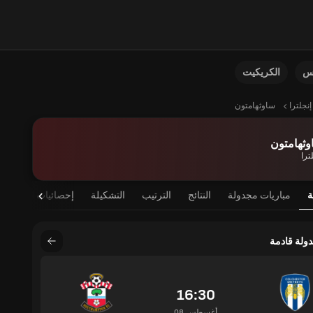
نس
الكريكيت
إنجلترا
ساوثهامتون
وثهامتون
ترا
ة
مباريات مجدولة
النتائج
الترتيب
التشكيلة
إحصائيات اللاعب
دولة قادمة
16:30
08 أغسطس