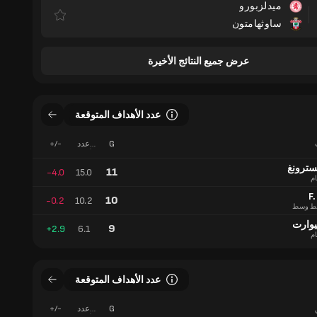
ميدلزبورو
ساوثهامتون
عرض جميع النتائج الأخيرة
عدد الأهداف المتوقعة
G
عدد
+/-
الأهداف
المتوقعة
مسترونغ
11
-4.0
15.0
ام
F.
10
-0.2
10.2
ط وسط
يوارت
9
+2.9
6.1
ام
عدد الأهداف المتوقعة
G
عدد
+/-