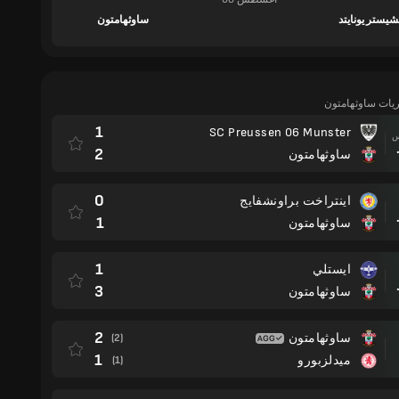
شيستر يونايتد
ساوثهامتون
اريات ساوثهامتون
1
SC Preussen 06 Munster
مباراة
2
ساوثهامتون
0
اينتراخت براونشفايج
مباراة
1
ساوثهامتون
1
ايستلي
مباراة
3
ساوثهامتون
2
ساوثهامتون
(2)
1
ميدلزبورو
(1)