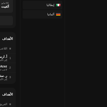
09 مايو
إيطاليا
ألغيت
ألمانيا
الأهداف
#
اللاعب
آ. ار
1
إلى الأم
 Azaz
2
لاعب خ
ر. ست
3
إلى الأم
الأهداف
#
الفريق