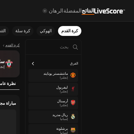
النتائج
المفضلة
الرهان
كرة القدم
الهوكي
كرة سلة
الت
كرة القدم
سا
الفرق
إنجل
مانتشستر يونايتد
إنجلترا
نظرة عام
ليفربول
إنجلترا
أرسنال
مباراة مج
إنجلترا
ريال مدريد
إسبانيا
برشلونة
إسبانيا