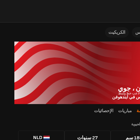
نس
الكريكيت
 ، جوي
س في ايندهوفن
ة
مباريات
الإحصائيات
لحيوية
NLD
1 سم
27 سنوات