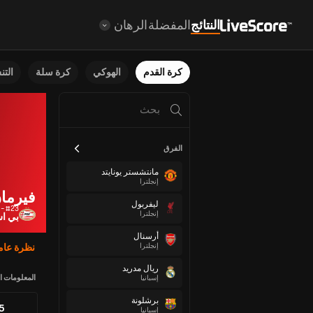
النتائج
المفضلة
الرهان
كرة القدم
الهوكي
كرة سلة
الت
الفرق
مانتشستر يونايتد
إنجلترا
فيرمان
ليفربول
#23 - لاعب خط وسط
إنجلترا
بي ا
أرسنال
إنجلترا
نظرة عام
ريال مدريد
المعلومات ا
إسبانيا
برشلونة
85
إسبانيا