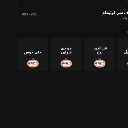
ف سي فوليندام
2019
-
2016
لندا
فرنانديز،
جيردي
يل
نوح
شوتين
حتى جوس