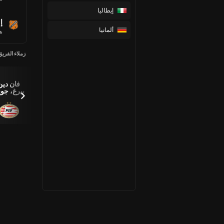
إيطاليا
إ
ألمانيا
هو
زملاء الفريق
بابادي،
الأرض،
فان دين
إسحاق
باول فانير
تيجو
بيرغ، جو