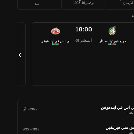
الارتفاع
نوفمبر 19, 1998
البلد
ة
18:00
08 أغسطس
جونغ فورتونا سيتارد
بي اس في ايندهوفن
ي اس في ايندهوفن
2022
-
الآن
لندا
س سي هيرينفين
2022
-
2019
لندا