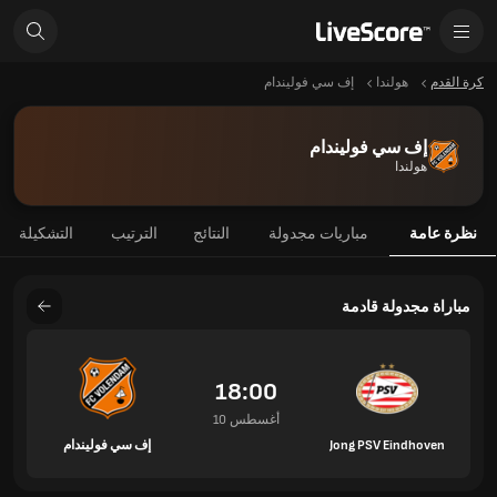
كرة القدم
هولندا
إف سي فوليندام
إف سي فوليندام
هولندا
نظرة عامة
مباريات مجدولة
النتائج
الترتيب
التشكيلة
مباراة مجدولة قادمة
18:00
10 أغسطس
Jong PSV Eindhoven
إف سي فوليندام