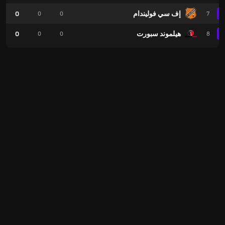
إف سي فوليندام
0
0
0
7
هيلموند سبورت
0
0
0
8