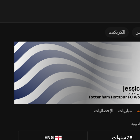
نس
الكريكيت
Jessi
Tottenham Hotspur FC W
ة
مباريات
الإحصائيات
لحيوية
ENG
25 سنوات