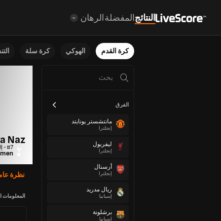
النتائج
المفضلة
الرهان
كرة القدم
الهوكي
كرة سلة
الت
الفرق
مانتشستر يونايتد
إنجلترا
ca Naz
ليفربول
#7 - إلى الأمام
إنجلترا
omen
أرسنال
إنجلترا
نظرة عام
ريال مدريد
المعلومات ا
إسبانيا
برشلونة
إسبانيا