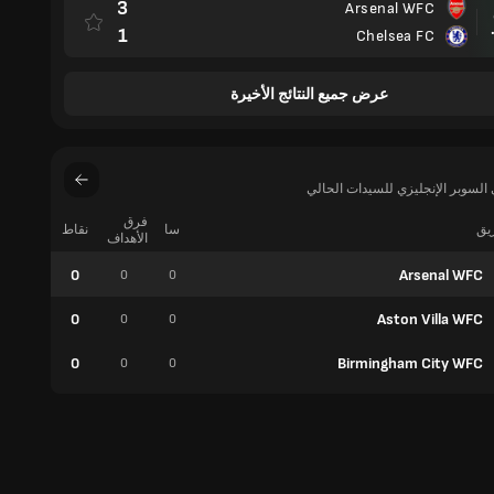
3
Arsenal WFC
مباراة
1
Chelsea FC
عرض جميع النتائج الأخيرة
السوبر الإنجليزي للسيدات الحالي
فرق
ريق
سا
نقاط
فوز
الأهداف
0
Arsenal WFC
0
0
0
0
Aston Villa WFC
0
0
0
0
Birmingham City WFC
0
0
0