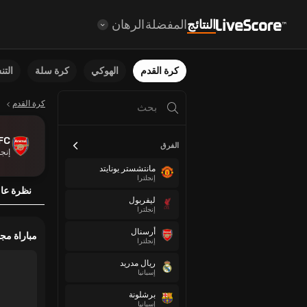
النتائج
المفضلة
الرهان
كرة القدم
الهوكي
كرة سلة
الت
كرة القدم
FC
الفرق
إنجل
مانتشستر يونايتد
إنجلترا
نظرة عا
ليفربول
إنجلترا
أرسنال
مباراة مج
إنجلترا
ريال مدريد
إسبانيا
برشلونة
إسبانيا