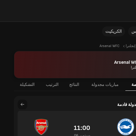
نس
الكريكيت
إنجلترا
Arsenal WFC
Arsenal W
ترا
مة
مباريات مجدولة
النتائج
الترتيب
التشكيلة
دولة قادمة
11:00
06 سبتمبر