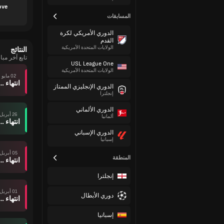
ove
المسابقات
الدوري الأمريكي لكرة
القدم
الولايات المتحدة الأمريكية
النتائج
تابع آخر مباريات FC
USL League One
الولايات المتحدة الأمريكية
02 مايو
انتهاء وقت ال
الدوري الإنجليزي الممتاز
إنجلترا
الدوري الألماني
26 أبريل
ألمانيا
انتهاء وقت ال
الدوري الإسباني
إسبانيا
05 أبريل
المنطقة
انتهاء وقت ال
إنجلترا
01 أبريل
دوري الأبطال
انتهاء وقت ال
إسبانيا