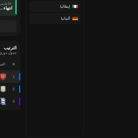
24 مارس
إيطاليا
انتهاء وقت ال
ألمانيا
الترتيب
جدول دوري 
#
الف
1
2
3