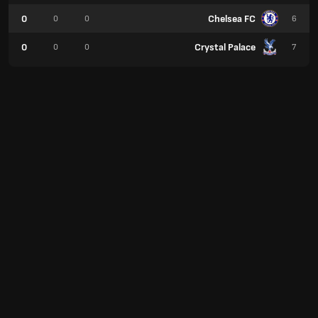
0
Chelsea FC
0
0
6
0
Crystal Palace
0
0
7