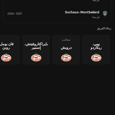
فرنسا
Sochaux-Montbeliard
2009
-
2007
فرنسا
زملاء الفريق
سحايب
بيبي،
بايراكتاروفيتش،
فان بومل،
ريكاردو
درويش
إسمير
روبن