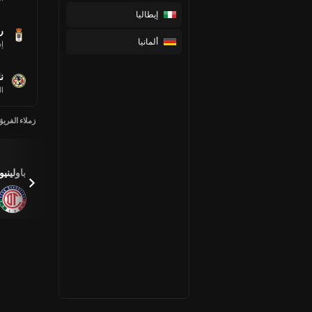
إيطاليا
ر
ألمانيا
إس
ن
ا
زملاء الفريق
Jose
Jose
Oswaldo
Virgen
Arroyo
Estrada
باولينيو