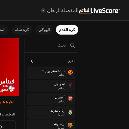
النتائج
المفضلة
الرهان
كرة القدم
الهوكي
كرة سلة
الت
الفرق
مانتشستر يونايتد
إنجلترا
فيناس،
ليفربول
#16 - إلى الأمام
إنجلترا
ديبور
أرسنال
إنجلترا
نظرة عام
ريال مدريد
المعلومات ا
إسبانيا
برشلونة
80
إسبانيا