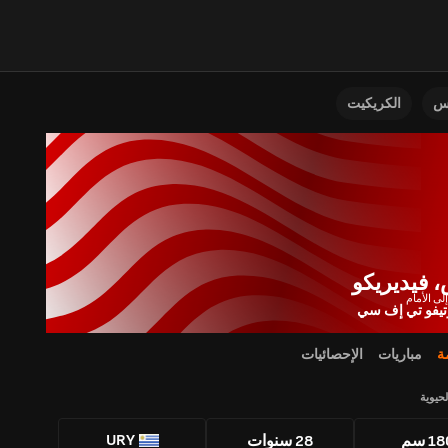
نس
الكريكيت
 فيديريكو
تيفو تي إف سي
ة
مباريات
الإحصائيات
لحيوية
URY
1 سم
28 سنوات