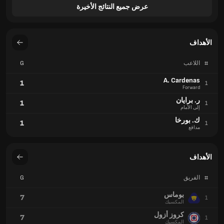
عرض جميع النتائج الأخيرة
الأهداف
#
اللاعب
G
A. Cardenas
1
1
Forward
ر. برايان
1
1
إلى الأمام
ك. بورخا
1
1
مدافع
الأهداف
#
الفريق
G
بوماس
7
1
المكسيك
كروز أزول
7
1
المكسيك