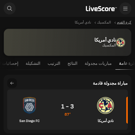
كرة القدم
المكسيك
نادي أمريكا
نادي أمريكا
المكسيك
رة عامة
مباريات مجدولة
النتائج
الترتيب
التشكيلة
إحصائيات ا
مباراة مجدولة قادمة
3 - 1
87'
نادي أمريكا
San Diego FC