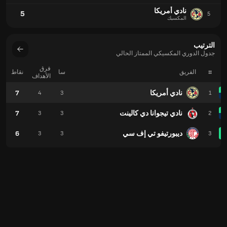
نادي أمريكا
5
5
المكسيك
الترتيب
جدول الدوري المكسيكي الممتاز الحالي
فرق
#
الفريق
سا
نقاط
الأهداف
نادي أمريكا
7
4
3
1
نادي تيجوانا دي كالينت
7
3
3
2
ديبورتيفو تي إف سي
6
3
3
3