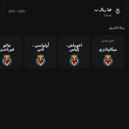
فيا ريال ب
2025
-
2020
إسبانيا
زملاء الفريق
جيورجيس
اخوماش،
أولواسي ،
تياغو
ميكاوتادزي
إلياس
تاني
فيرنانديز