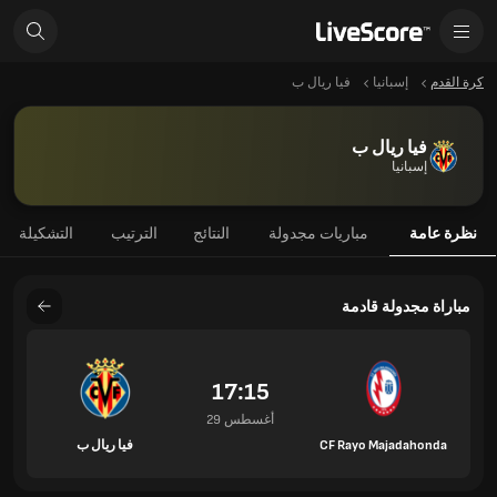
كرة القدم
إسبانيا
فيا ريال ب
فيا ريال ب
إسبانيا
نظرة عامة
مباريات مجدولة
النتائج
الترتيب
التشكيلة
مباراة مجدولة قادمة
17:15
29 أغسطس
CF Rayo Majadahonda
فيا ريال ب