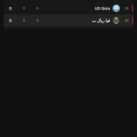
0
UD Ibiza
0
0
19
فيا ريال ب
0
0
0
20