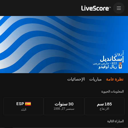
آرون
إسكانديل
#13 - حارس مرمى
ريال اوفيدو
نظرة عامة
مباريات
الإحصائيات
المعلومات الحيوية
ESP
185 سم
30 سنوات
الارتفاع
سبتمبر 27, 1995
البلد
المباراة التالية