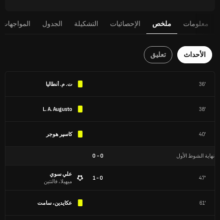
معلومات
ملخص
الإحصائيات
التشكيلة
الجدول
المواجهات 
الأحداث
تعليق
36'
ت. م. أنطاليا
L. A. Augusto
38'
40'
كاسپر هوجر
نهاية الشوط الأول
0
-
0
علي سوي
0 - 1
47'
ميهيلا، فالنتين
61'
عكايدين، سامت