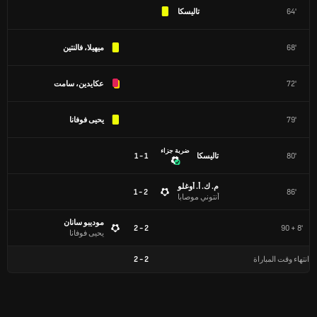
64'
تاليسكا
68'
ميهيلا، فالنتين
72'
عكايدين، سامت
79'
يحيى فوفانا
ضربة جزاء
80'
تاليسكا
1 - 1
م. ك. أ. أوغلو
2 - 1
86'
أنتوني موصابا
موديبو سانان
2 - 2
90 + 8'
يحيى فوفانا
انتهاء وقت المباراة
2
-
2