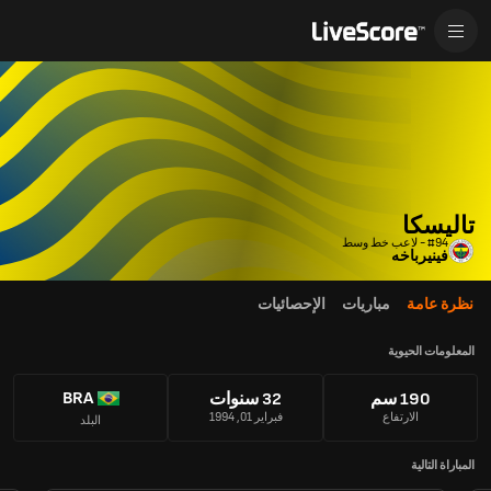
تاليسكا
#94 - لاعب خط وسط
فينيرباخه
نظرة عامة
مباريات
الإحصائيات
المعلومات الحيوية
BRA
190 سم
32 سنوات
الارتفاع
فبراير 01, 1994
البلد
المباراة التالية