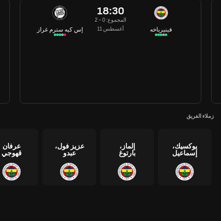
18:30
المجموع: 0 - 2
11 أغسطس
فينيرباخه
إس كيه سترم غراز
زملاء الفريق
يوكسيك،
إلماز،
عزيز فول،
عرفان
إسماعيل
بارتوغ
عبدو
قهوجي