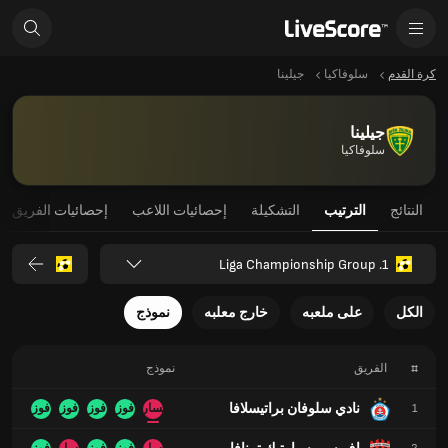
كرة القدم
سلوفاكيا
جيلينا
جيلينا
سلوفاكيا
النتائج
الترتيب
التشكيلة
إحصائيات اللاعب
إحصائيات الفريق
1. Liga Championship Group
الكل
على ملعبه
خارج معلبه
نموذج
#
الفريق
نموذج
نادي سلوفان براتيسلافا
1
خسارة
فوز
فوز
فوز
فوز