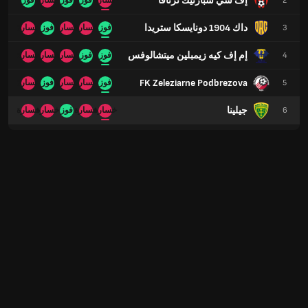
إف سي سبارتيك ترنافا
2
خسارة
فوز
فوز
خسارة
فوز
داك 1904 دونايسكا ستريدا
3
فوز
خسارة
خسارة
فوز
خسارة
إم إف كيه زيمبلين ميتشالوفس
4
فوز
فوز
خسارة
خسارة
خسارة
FK Zeleziarne Podbrezova
5
فوز
خسارة
خسارة
فوز
خسارة
جيلينا
6
خسارة
خسارة
فوز
خسارة
خسارة