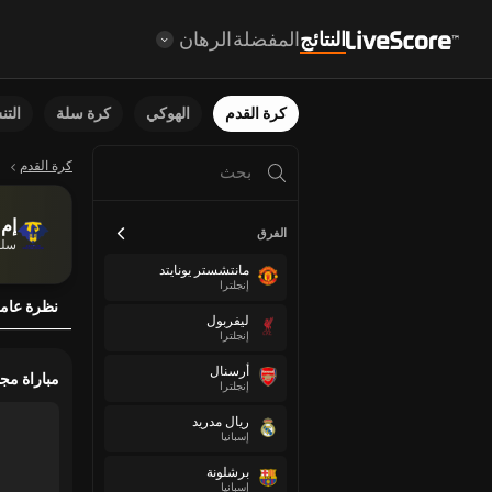
النتائج
المفضلة
الرهان
كرة القدم
الهوكي
كرة سلة
الت
كرة القدم
إم 
الفرق
سلو
مانتشستر يونايتد
إنجلترا
نظرة عام
ليفربول
إنجلترا
أرسنال
مباراة مج
إنجلترا
ريال مدريد
إسبانيا
برشلونة
إسبانيا