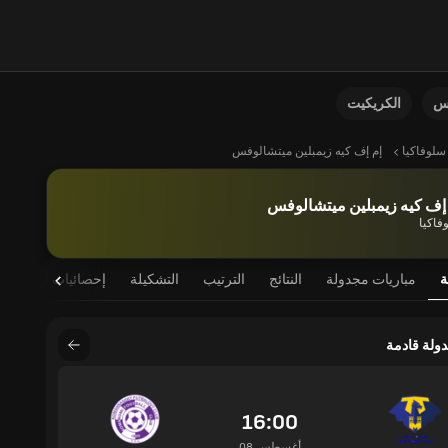
نس
الكريكيت
سلوفاكيا
إم إف كيه زيمبلين ميتشالوفس
إف كيه زيمبلين ميتشالوفس
فاكيا
ة
مباريات مجدولة
النتائج
الترتيب
التشكيلة
إحصائيات اللاعب
دولة قادمة
16:00
08 أغسطس