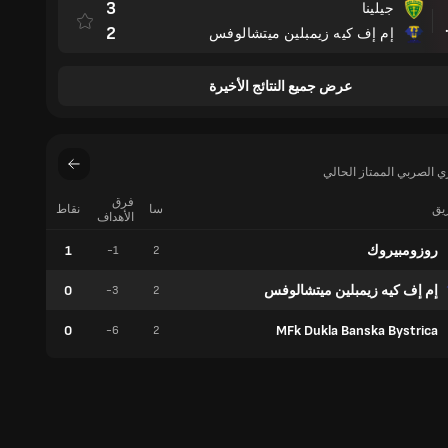
3
جيلينا
مباراة
2
إم إف كيه زيمبلين ميتشالوفس
عرض جميع النتائج الأخيرة
ي الصربي الممتاز الحالي
فرق
ريق
سا
نقاط
فوز
الأهداف
روزومبيروك
1
0
-1
2
إم إف كيه زيمبلين ميتشالوفس
0
0
-3
2
0
MFk Dukla Banska Bystrica
0
-6
2