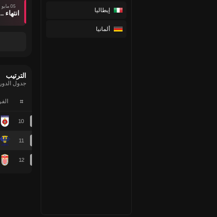
05 مايو
إيطاليا
انتهاء وقت ال
ألمانيا
الترتيب
جدول الدور
#
الف
10
11
12